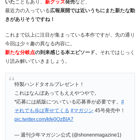
いた
こともあり、
新グッズ
発売
など、
最近力の入っている
広報展開では近いうちにまた新たな動
きがありそうですね！
これまで以上に注目が集まっている本作ですが、先の通り
今回は少々趣の異なる内容に。
新たな分岐点
の到来感じる本エピソード、
それではじっく
り読み解いていきましょう。
特製ハンドタオルプレゼント！
これはなんぼあってもええやつやで。
*応募には紙版についている応募券が必要です。
#
それでも歩は寄せてくる
#マガジン
45号発売中！
pic.twitter.com/kfe0QzBIA7
— 週刊少年マガジン公式 (@shonenmagazine1)