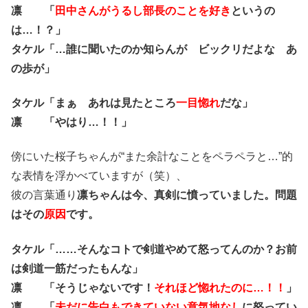
凛 「
田中さんがうるし部長のことを好き
というの
は…！？」
タケル「…誰に聞いたのか知らんが ビックリだよな あ
の歩が」
タケル「まぁ あれは見たところ
一目惚れ
だな」
凛 「やはり…！！」
傍にいた桜子ちゃんが“また余計なことをペラペラと…”的
な表情を浮かべていますが（笑）、
彼の言葉通り
凛ちゃんは今、真剣に憤っていました。問題
はその
原因
です。
タケル「……そんなコトで剣道やめて怒ってんのか？お前
は剣道一筋だったもんな」
凛 「そうじゃないです！
それほど惚れたのに…！！
」
凛 「
未だに告白もできていない意気地なし
に怒ってい