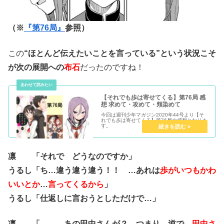
（※
『第76局』
参照）
この
“ほとんど伝えたいことを言っている”という状況こそ
が次の展開への
布石
だったのですね！
【それでも歩は寄せてくる】第76局 感
想 求めて・攻めて・頬染めて
今回は週刊少年マガジン2020年44号より【そ
れでも歩は寄せてくる】第76局の感想となりま
す。
凛 「それで どうなのですか」
うるし「ち…違う違う違う！！ …あれは
歩がいつもかわ
いいとか
…
言ってくるから
」
うるし「仕返しに言おうとしただけで…」
凛 「………あの田中さんが？ つまり…逆で…
田中さ