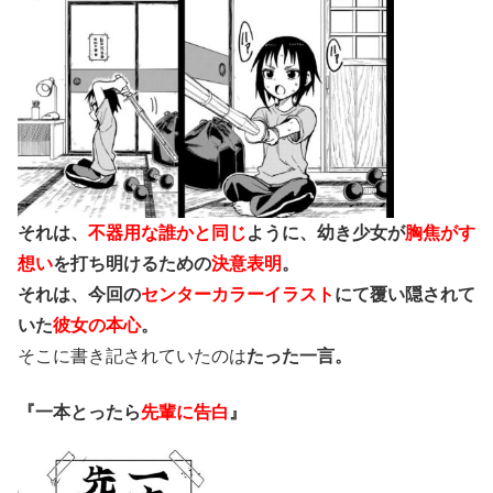
それは、
不器用な誰かと同じ
ように、幼き少女が
胸焦がす
想い
を打ち明けるための
決意表明
。
それは、今回の
センターカラーイラスト
にて覆い隠されて
いた
彼女の本心
。
そこに書き記されていたのは
たった一言。
『一本とったら
先輩に告白
』