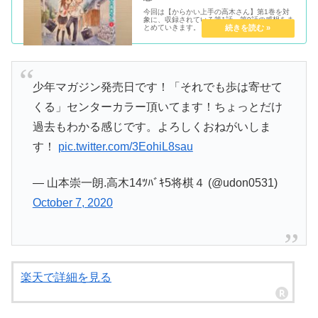
今回は【からかい上手の高木さん】第1巻を対
象に、収録されている第1話～第9話の感想をま
とめていきます。
少年マガジン発売日です！「それでも歩は寄せて
くる」センターカラー頂いてます！ちょっとだけ
過去もわかる感じです。よろしくおねがいしま
す！
pic.twitter.com/3EohiL8sau
— 山本崇一朗.高木14ﾂﾊﾞｷ5将棋４ (@udon0531)
October 7, 2020
楽天で詳細を見る