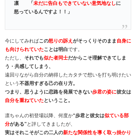
凛 「
未だに告白もできていない意気地なし
に
怒っているんですよ！！」
今にしてみれば
この
怒りの訴え
がそっくりそのまま
自身に
も向けられていた
ことは明白
です。
ただし、
それでも
似た者同士
だからこそ理解できてしま
う・共感してしまう、
遠回りながら自分の納得したカタチで想いを打ち明けたい
という
不器用すぎる己の在り方。
つまり、思うように恋路を発展できない
歩君の姿に
彼女は
自分を重ねていた
ということ。
凛ちゃんの初登場以降、何度か
“歩君と彼女は
似ている部
分
がある”
と評してきましたが、
実はそれこそがこの二人の
新たな関係性を導く取っ掛かり