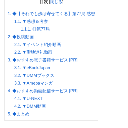
目次
[
閉じる
]
1.
◆【それでも歩は寄せてくる】第77局 感想
1.1.
▼感想＆考察
1.1.1.
◎第77局
2.
◆投稿動画
2.1.
▼イベント紹介動画
2.2.
▼聖地巡礼動画
3.
◆おすすめ電子書籍サービス [PR]
3.1.
▼eBookJapan
3.2.
▼DMMブックス
3.3.
▼Amebaマンガ
4.
◆おすすめ動画配信サービス [PR]
4.1.
▼U-NEXT
4.2.
▼DMM動画
5.
◆まとめ