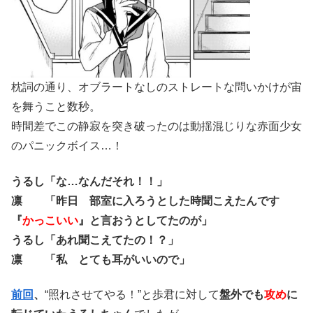
枕詞の通り、オブラートなしのストレートな問いかけが宙
を舞うこと数秒。
時間差でこの静寂を突き破ったのは動揺混じりな赤面少女
のパニックボイス…！
うるし「な…なんだそれ！！」
凛 「昨日 部室に入ろうとした時聞こえたんです
『
かっこいい
』と言おうとしてたのが」
うるし「あれ聞こえてたの！？」
凛 「私 とても耳がいいので」
前回
、
“照れさせてやる！”と歩君に対して
盤外でも
攻め
に