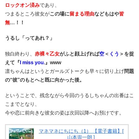
ロックオン済み
であり、
つまるところ彼女が
この場に
留まる理由
などもはや
皆
無
…！！
うるし「ってあれ？」
独白終わり、
赤裸々乙女
がふと顔上げれば
空
＜
くう
＞を捉
えて『
I miss you.
』www
凛ちゃんはというとガールズトークも早々に切り上げ
問題
の“彼”のもとへと既に向かった後。
ということで、残念ながら今回のうるしちゃんの出番はこ
こまでとなり、
今や恋に前向きな彼女の姿は次回以降へお預けです。
マネマネにちにち（1） 【電子書籍】[
山本崇一朗 ]