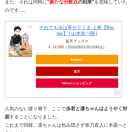
また、それは同時に
“
新たな分岐点
の到来”
を意味していた
のです…。
それでも歩は寄せてくる 上巻【Blu-
ray】 [ 山本崇一朗 ]
楽天ブックス
￥ 14,080
（2026/06/16 05:02時点）
Amazon
楽天
Yahoo!ショッピング
人気のない渡り廊下、ここで
歩君と凛ちゃんはようやく対
面
することになりました。
これまで同様、凛ちゃんは包み隠さず単刀直入に本題へと