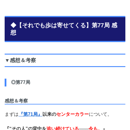
◆【それでも歩は寄せてくる】第77局 感
想
▼感想＆考察
◎第77局
感想＆考察
まずは
『第71局』
以来の
センターカラー
について。
『“その人”の背中を
追い続けている
───
今も。
』