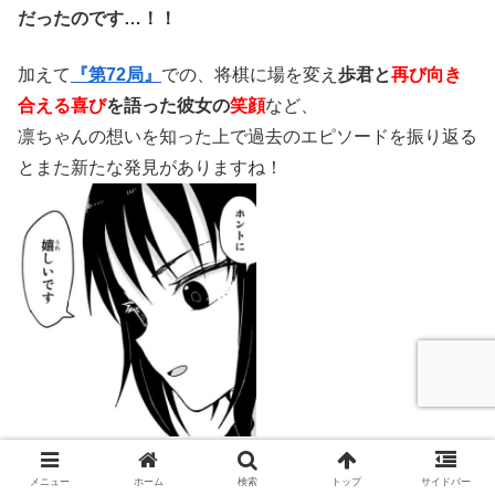
だったのです…！！
加えて
『第72局』
での、将棋に場を変え
歩君と
再び向き
合える喜び
を語った彼女の
笑顔
など、
凛ちゃんの想いを知った上で過去のエピソードを振り返る
とまた新たな発見がありますね！
（※
『第72局』
参照）
メニュー
ホーム
検索
トップ
サイドバー