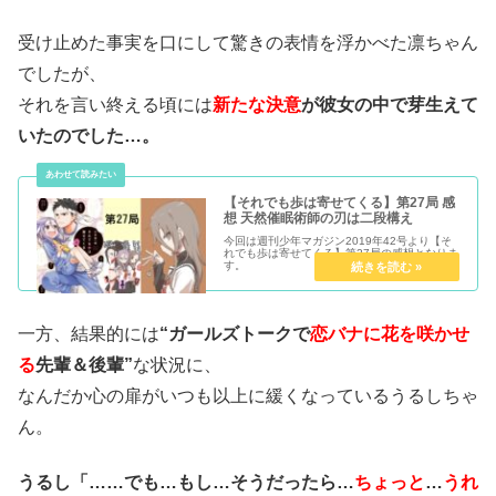
受け止めた事実を口にして驚きの表情を浮かべた凛ちゃん
でしたが、
それを言い終える頃には
新たな決意
が彼女の中で芽生えて
いたのでした…。
【それでも歩は寄せてくる】第27局 感
想 天然催眠術師の刃は二段構え
今回は週刊少年マガジン2019年42号より【そ
れでも歩は寄せてくる】第27局の感想となりま
す。
一方、結果的には
“ガールズトークで
恋バナに花を咲かせ
る
先輩＆後輩”
な状況に、
なんだか心の扉がいつも以上に緩くなっているうるしちゃ
ん。
うるし「……でも…もし…そうだったら…
ちょっと
…
うれ