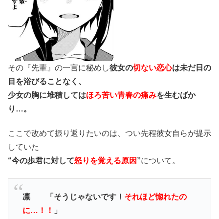
その『先輩』の一言に秘めし
彼女の
切ない恋心
は未だ日の
目を浴びることなく、
少女の胸に堆積しては
ほろ苦い青春の痛み
を生むばか
り…。
ここで改めて振り返りたいのは、つい先程彼女自らが提示
していた
“今の歩君に対して
怒りを覚える原因
”
について。
凛 「そうじゃないです！
それほど惚れたの
に…！！
」