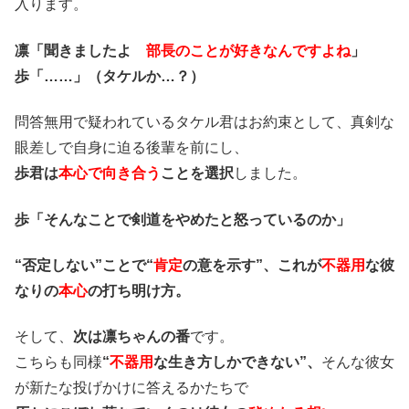
入ります。
凛「聞きましたよ
部長のことが好きなんですよね
」
歩「……」（タケルか…？）
問答無用で疑われているタケル君はお約束として、真剣な
眼差しで自身に迫る後輩を前にし、
歩君は
本心で向き合う
ことを選択
しました。
歩「そんなことで剣道をやめたと怒っているのか」
“否定しない”ことで“
肯定
の意を示す”、これが
不器用
な彼
なりの
本心
の打ち明け方。
そして、
次は凛ちゃんの番
です。
こちらも同様
“
不器用
な生き方しかできない”、
そんな彼女
が新たな投げかけに答えるかたちで