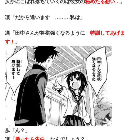
仄かにこぼれ落ちていくのは彼女の
秘めたる想い
…。
凛「だから違います ………私は」
凛「田中さんが将棋強くなるように
特訓してあげま
す！
」
歩「ん？」
凛「
勝ったら告白
なんでしょう？」