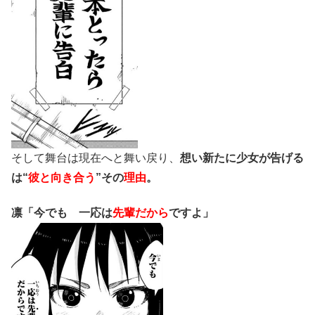
そして舞台は現在へと舞い戻り、
想い新たに少女が告げる
は“
彼と向き合う
”その
理由
。
凛「今でも 一応は
先輩だから
ですよ」