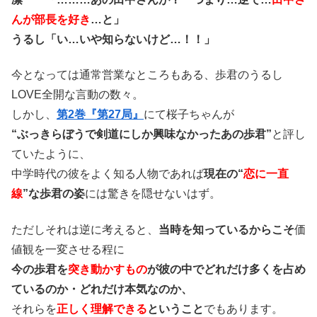
んが部長を好き
…と」
うるし「い…いや知らないけど…！！」
今となっては通常営業なところもある、歩君のうるし
LOVE全開な言動の数々。
しかし、
第2巻『第27局』
にて桜子ちゃんが
“ぶっきらぼうで剣道にしか興味なかったあの歩君”
と評し
ていたように、
中学時代の彼をよく知る人物であれば
現在の“
恋に一直
線
”な歩君の姿
には驚きを隠せないはず。
ただしそれは逆に考えると、
当時を知っているからこそ
価
値観を一変させる程に
今の歩君を
突き動かすもの
が彼の中でどれだけ多くを占め
ているのか・どれだけ本気なのか、
それらを
正しく理解できる
ということ
でもあります。