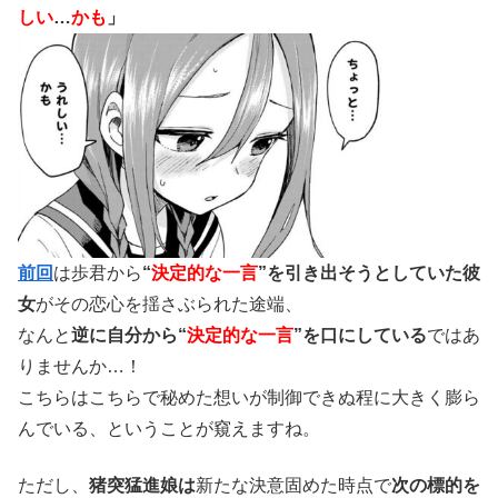
しい
…
かも
」
前回
は歩君から
“
決定的な一言
”を引き出そうとしていた彼
女
がその恋心を揺さぶられた途端、
なんと
逆に自分から“
決定的な一言
”を口にしている
ではあ
りませんか…！
こちらはこちらで秘めた想いが制御できぬ程に大きく膨ら
んでいる、ということが窺えますね。
ただし、
猪突猛進娘は
新たな決意固めた時点で
次の標的を