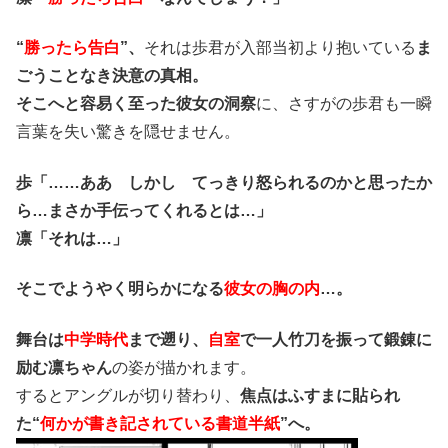
“
勝ったら告白
”、
それは歩君が入部当初より抱いている
ま
ごうことなき決意の真相。
そこへと容易く至った彼女の洞察
に、さすがの歩君も一瞬
言葉を失い驚きを隠せません。
歩「……ああ しかし てっきり怒られるのかと思ったか
ら…まさか手伝ってくれるとは…」
凛「それは…」
そこでようやく明らかになる
彼女の胸の内
…。
舞台は
中学時代
まで遡り、
自室
で一人竹刀を振って鍛錬に
励む凛ちゃん
の姿が描かれます。
するとアングルが切り替わり、
焦点はふすまに貼られ
た“
何かが書き記されている書道半紙
”へ。