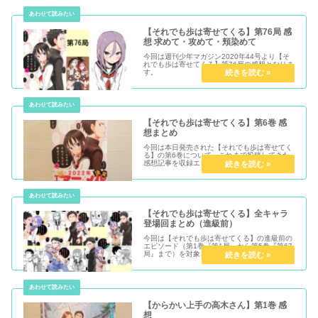
【それでも歩は寄せてくる】第76局 感
想 求めて・攻めて・頬染めて
今回は週刊少年マガジン2020年44号より【そ
れでも歩は寄せてくる】第76局の感想となりま
す。
【それでも歩は寄せてくる】第6巻 感
想まとめ
今回は本日発売された【それでも歩は寄せてく
る】の第6巻について、これまで投稿してきた
感想記事を収録エピソード毎にまとめたいと思
います。なお、第6巻に収録されているのは
『第69局』～『第80局』までです。
【それでも歩は寄せてくる】全キャラ
登場回まとめ（進級前）
今回は【それでも歩は寄せてくる】の進級前の
エピソード（第1巻『第1局』から第5巻『第67
局』まで）を対象とし、全キャラ毎にその登場
回をまとめていきます。
【からかい上手の高木さん】第1巻 感
想