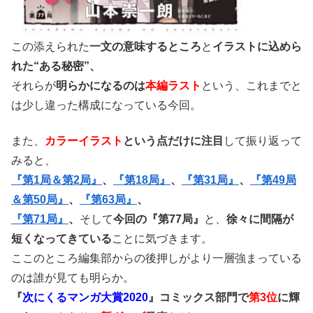
この添えられた
一文の意味するところ
と
イラストに込めら
れた“ある秘密”、
それらが
明らかになるのは
本編ラスト
という、これまでと
は少し違った構成になっている今回。
また、
カラーイラスト
という点だけに注目
して振り返って
みると、
『第1局＆第2局』
、
『第18局』
、
『第31局』
、
『第49局
＆第50局』
、
『第63局』
、
『第71局』
、
そして
今回の『第77局』
と、
徐々に間隔が
短くなってきている
ことに気づきます。
ここのところ編集部からの後押しがより一層強まっている
のは誰が見ても明らか。
『
次にくるマンガ大賞2020
』コミックス部門で
第3位
に輝