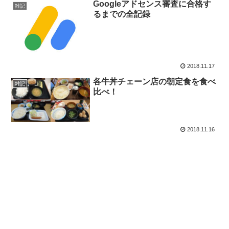
Googleアドセンス審査に合格す
雑記
るまでの全記録
2018.11.17
各牛丼チェーン店の朝定食を食べ
雑記
比べ！
2018.11.16