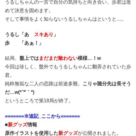
うるしちゃんの一言で自分の気持ちと向き合い、歩君は改
めて決意を固めます。
そして事情をよく知らないうるしちゃんはというと…。
うるし「あ
スキあり
」
歩 「あぁ！」
結局、
盤上では
まだまだ敵わない
模様…！w
今回は珍しく、盤外でもうるしちゃんに翻弄されていた歩
君。
純粋無垢な二人の恋路は前途多難。
こりゃ随分先は長そう
だ…w(*´꒳｀*)
というところで第18局が終了。
=======※追記_ここから=======
■
新グッズ
情報
原作イラストを使用した
新グッズ
が公開されました。