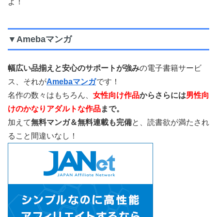
よ！
▼Amebaマンガ
幅広い品揃えと安心のサポートが強み
の電子書籍サービ
ス、それが
Amebaマンガ
です！
名作の数々はもちろん、
女性向け作品
からさらには
男性向
けのかなりアダルトな作品
まで。
加えて
無料マンガ＆無料連載も完備
と、読書欲が満たされ
ること間違いなし！