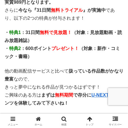
実質989円となります。
さらに
今なら『31日間
無料トライアル
』が実施中
であ
り、以下の2つの特典が付与されます！
・
特典1
：31日間
無料で見放題！
（対象：見放題動画・読
み放題雑誌）
・
特典2
：600ポイント
プレゼント！
（対象：新作・コミ
ック・書籍）
他の動画配信サービスと比べて
扱っている作品数がかなり
豊富
なので、
きっと夢中になれる作品が見つかるはずです！
ご興味のある方は
まずは
無料期間
で存分に
U-NEXT
コンテ
ンツを体験してみて下さいね！
※本ページの情報は2020年9月時点のものです。
※最新の配信状況は
U-NEXT
公式サイト
にてご確認くださ
メニュー
ホーム
検索
トップ
サイドバー