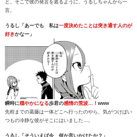
と、そこで彼の発言を遮るように、うるしちゃんから一
言。
うるし「あーでも
私は
一度決めたことは突き通す人のが
好き
かなー」
瞬時に
穏やかになる
歩君の
感情の荒波…！
www
先程までの葛藤は一体どこへ行ったのやら、気がつけばい
つもの冷静な彼がそこにはいました…。
うるし「そういえば今 何か言いかけたか？」