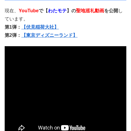
現在、
YouTube
で【
わたモテ
】の
聖地巡礼動画
を公開
し
ています。
第1弾：
【伏見稲荷大社】
第2弾：
【東京ディズニーランド】