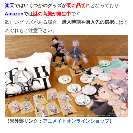
楽天
ではいくつかのグッズが
既に品切れ
となっており、
Amazon
では
謎の高騰が発生中
です。
欲しいグッズがある場合、
購入時期や購入先の選択
にはく
れぐれもご注意下さい。
（※外部リンク：
アニメイトオンラインショップ
）