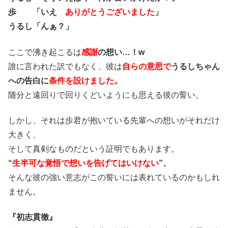
歩 「いえ
ありがとうございました
」
うるし「んぁ？」
ここで沸き起こるは
感謝
の想い…！w
誰に言われた訳でもなく、彼は
自らの意思で
うるしちゃん
への告白に
条件を設けました。
随分と遠回りで回りくどいようにも思える彼の誓い。
しかし、それは歩君が抱いている先輩への想いがそれだけ
大きく、
そして真剣なものだという証明でもあります。
“
生半可な覚悟で想いを告げてはいけない
”、
そんな彼の強い意志がこの誓いには表れているのかもしれ
ません。
『初志貫徹』