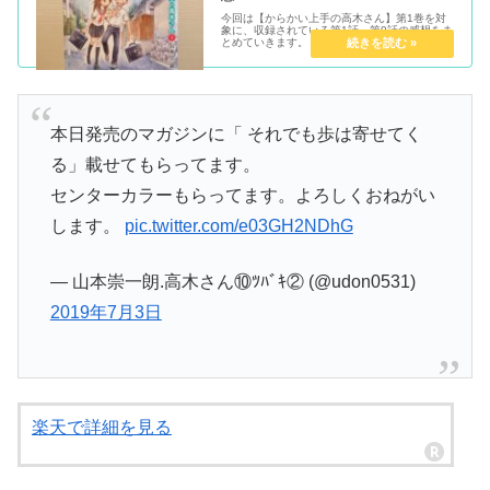
今回は【からかい上手の高木さん】第1巻を対
象に、収録されている第1話～第9話の感想をま
とめていきます。
本日発売のマガジンに「 それでも歩は寄せてく
る」載せてもらってます。
センターカラーもらってます。よろしくおねがい
します。
pic.twitter.com/e03GH2NDhG
— 山本崇一朗.高木さん⑩ﾂﾊﾞｷ② (@udon0531)
2019年7月3日
楽天で詳細を見る