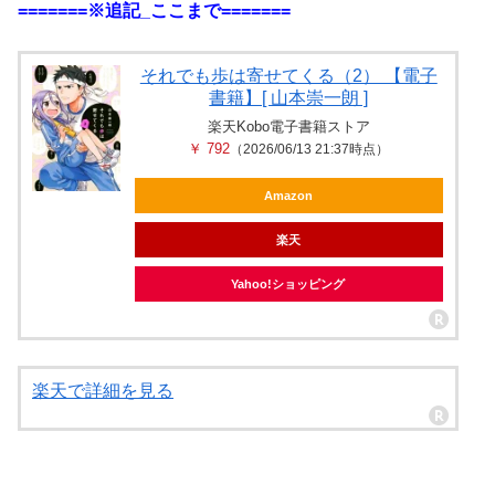
=======※追記_ここまで=======
それでも歩は寄せてくる（2） 【電子
書籍】[ 山本崇一朗 ]
楽天Kobo電子書籍ストア
￥ 792
（2026/06/13 21:37時点）
Amazon
楽天
Yahoo!ショッピング
楽天で詳細を見る