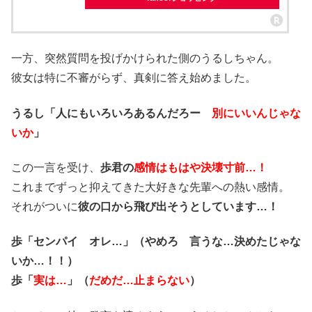
一方、突然質問を投げかけられた側のうるしちゃん。
彼女は特に不審がらず、真剣に答え始めました。
うるし「人にもいろいろあるんだろー
別にいいんじゃな
いか
」
この一言を受け、
歩君の
感情はもはや決壊寸前…！
これまでずっと抑えてきた大好きな先輩への熱い感情。
それがついに
彼の口から飛び出そうとしています…！
歩「センパイ オレ…」（やめろ 言うな…決めたじゃな
いか…！！）
歩「
実は…
」（
だめだ…止まらない
）