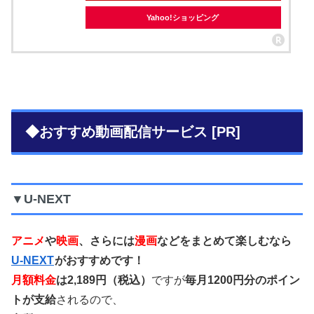
Yahoo!ショッピング
◆おすすめ動画配信サービス [PR]
▼U-NEXT
アニメ
や
映画
、さらには
漫画
などをまとめて楽しむなら
U-NEXT
がおすすめです！
月額料金
は2,189円（税込）
ですが
毎月1200円分のポイン
トが支給
されるので、