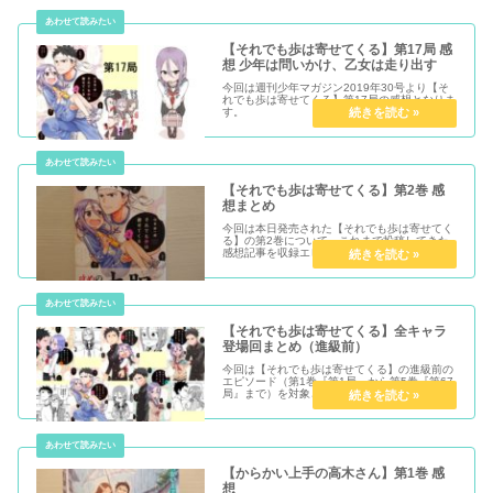
【それでも歩は寄せてくる】第17局 感
想 少年は問いかけ、乙女は走り出す
今回は週刊少年マガジン2019年30号より【そ
れでも歩は寄せてくる】第17局の感想となりま
す。
【それでも歩は寄せてくる】第2巻 感
想まとめ
今回は本日発売された【それでも歩は寄せてく
る】の第2巻について、これまで投稿してきた
感想記事を収録エピソード毎にまとめたいと思
います。なお、第2巻に収録されているのは
『第15局』～『第28局』までです。
【それでも歩は寄せてくる】全キャラ
登場回まとめ（進級前）
今回は【それでも歩は寄せてくる】の進級前の
エピソード（第1巻『第1局』から第5巻『第67
局』まで）を対象とし、全キャラ毎にその登場
回をまとめていきます。
【からかい上手の高木さん】第1巻 感
想