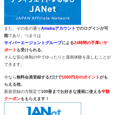
また、その名の通り
Amebaアカウント
でのログインが可
能
であり、つまりは
サイバーエージェントグループ
による
24時間の手厚いサ
ポート
も受けられる、
そんな安心体制の中でゆったりと漫画体験を楽しむことが
できます。
今なら
無料会員登録するだけで
1000円分のポイント
がも
らえる他、
新規登録の方限定で
100冊までお好きな漫画に使える
半額
クーポン
ももらえます！