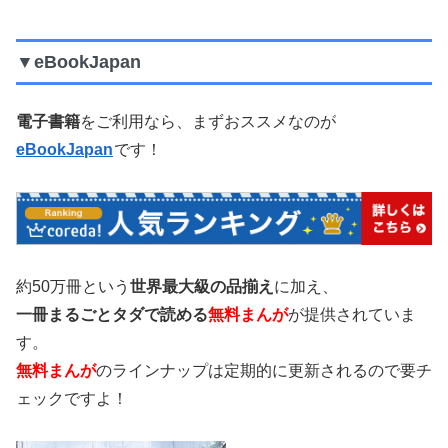
▼eBookJapan
電子書籍
をご利用なら、まずおススメなのが
eBookJapan
です！
約50万冊という
世界最大級の品揃え
に加え、
一冊まるごとタダで読める
無料まんが
が提供されていま
す。
無料まんが
のラインナップは定期的に更新されるので要チ
ェックですよ！