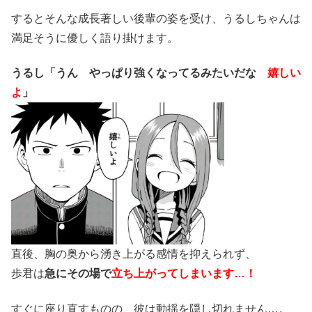
するとそんな成長著しい後輩の姿を受け、うるしちゃんは
満足そうに優しく語り掛けます。
うるし「うん やっぱり強くなってるみたいだな
嬉しい
よ
」
直後、胸の奥から湧き上がる感情を抑えられず、
歩君は
急にその場で
立ち上がってしまいます…！
すぐに座り直すものの、彼は動揺を隠し切れません…。