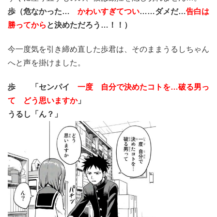
歩（危なかった…
かわいすぎてつい
……
ダメだ…
告白は
勝ってから
と決めただろう…！！）
今一度気を引き締め直した歩君は、そのままうるしちゃん
へと声を掛けました。
歩 「センパイ
一度 自分で決めたコトを…破る男っ
て どう思いますか
」
うるし「ん？」