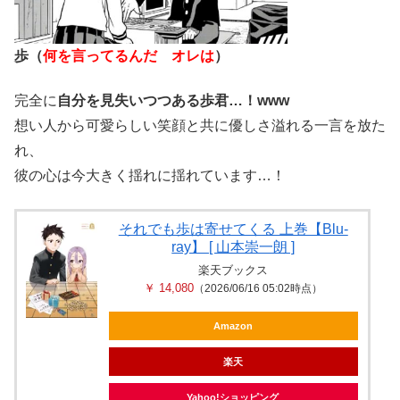
歩（
何を言ってるんだ オレは
）
完全に
自分を見失いつつある歩君…！www
想い人から可愛らしい笑顔と共に優しさ溢れる一言を放た
れ、
彼の心は今大きく揺れに揺れています…！
それでも歩は寄せてくる 上巻【Blu-
ray】 [ 山本崇一朗 ]
楽天ブックス
￥ 14,080
（2026/06/16 05:02時点）
Amazon
楽天
Yahoo!ショッピング