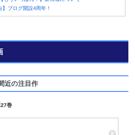
報告】ブログ開設4周年！
画
間近の注目作
27巻