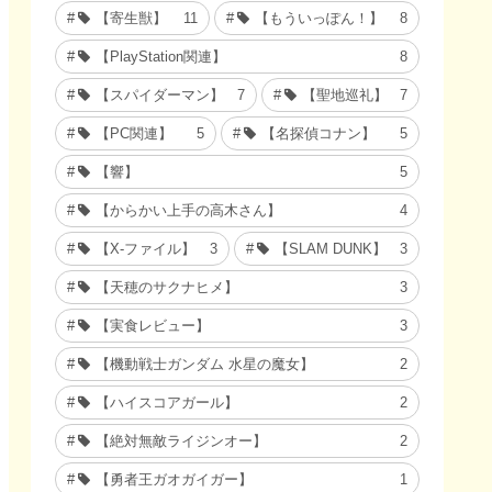
【寄生獣】
11
【もういっぽん！】
8
【PlayStation関連】
8
【スパイダーマン】
7
【聖地巡礼】
7
【PC関連】
5
【名探偵コナン】
5
【響】
5
【からかい上手の高木さん】
4
【X-ファイル】
3
【SLAM DUNK】
3
【天穂のサクナヒメ】
3
【実食レビュー】
3
【機動戦士ガンダム 水星の魔女】
2
【ハイスコアガール】
2
【絶対無敵ライジンオー】
2
【勇者王ガオガイガー】
1