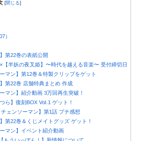
次
[
閉じる
]
07）
テ】第22巻の表紙公開
夜叉】×【半妖の夜叉姫】〜時代を越える音楽〜 受付締切日
ンソーマン】第12巻＆特製クリップをゲット
テ】第22巻 店舗特典まとめ 作成
ンソーマン】紹介動画 3万回再生突破！
つら】復刻BOX Vol.1 ゲット！
ニメ【チェンソーマン】第1話 プチ感想
モテ】第22巻＆くじメイトグッズ ゲット！
ンソーマン】イベント紹介動画
アニメ【もういっぽん！】新情報について