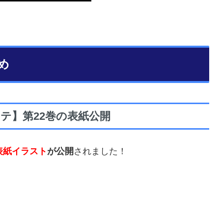
め
たモテ】第22巻の表紙公開
表紙イラスト
が公開
されました！