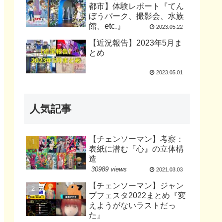
都市】体験レポート『てん
ぼうパーク、撮影会、水族
館、etc.』
2023.05.22
【近況報告】2023年5月ま
とめ
2023.05.01
人気記事
【チェンソーマン】考察：
表紙に潜む『心』の立体構
造
30989 views
2021.03.03
【チェンソーマン】ジャン
プフェスタ2022まとめ『変
えようがないラストだっ
た』