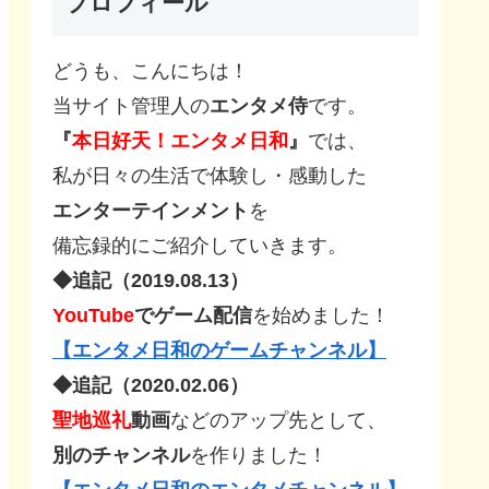
プロフィール
どうも、こんにちは！
当サイト管理人の
エンタメ侍
です。
『
本日好天！エンタメ日和
』
では、
私が日々の生活で体験し・感動した
エンターテインメント
を
備忘録的にご紹介していきます。
◆追記（2019.08.13）
YouTube
でゲーム配信
を始めました！
【エンタメ日和のゲームチャンネル】
◆追記（2020.02.06）
聖地巡礼
動画
などのアップ先として、
別のチャンネル
を作りました！