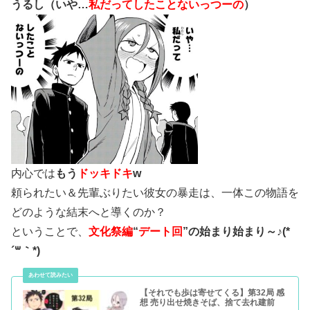
うるし（いや…
私だってしたことないっつーの
）
内心では
もう
ドッキドキ
w
頼られたい＆先輩ぶりたい彼女の暴走は、一体この物語を
どのような結末へと導くのか？
ということで、
文化祭編
“
デート回
”の始まり始まり～♪(*
´꒳｀*)
【それでも歩は寄せてくる】第32局 感
想 売り出せ焼きそば、捨て去れ建前