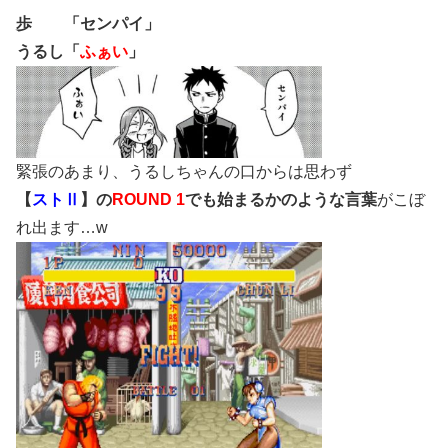
歩 「センパイ」
うるし「
ふぁい
」
緊張のあまり、うるしちゃんの口からは思わず
【
ストⅡ
】の
ROUND 1
でも始まるかのような言葉
がこぼ
れ出ます…w