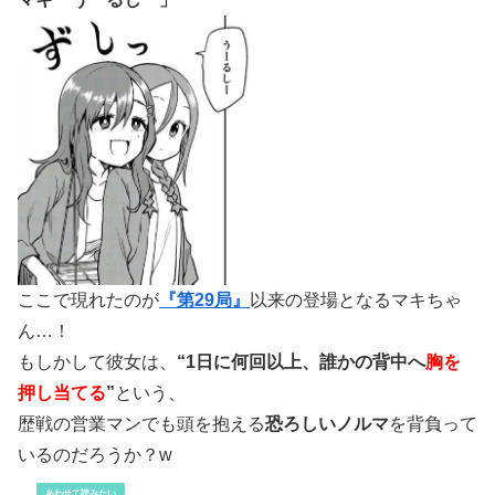
ここで現れたのが
『第29局』
以来の登場となるマキちゃ
ん…！
もしかして彼女は、
“1日に何回以上、誰かの背中へ
胸を
押し当てる
”
という、
歴戦の営業マンでも頭を抱える
恐ろしいノルマ
を背負って
いるのだろうか？w