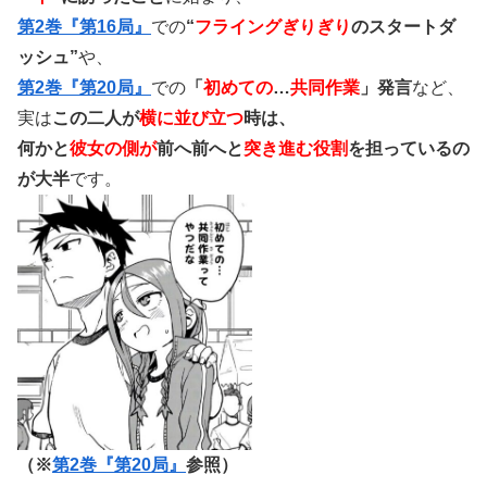
第2巻『第16局』
での
“
フライングぎりぎり
のスタートダ
ッシュ”
や、
第2巻『第20局』
での
「
初めての
…
共同作業
」発言
など、
実は
この二人が
横に並び立つ
時は、
何かと
彼女の側が
前へ前へと
突き進む役割
を担っているの
が大半
です。
（※
第2巻『第20局』
参照）