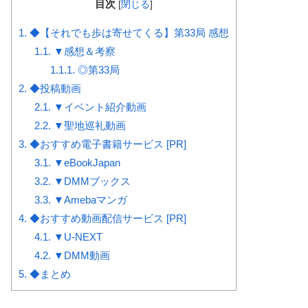
目次
[
閉じる
]
1.
◆【それでも歩は寄せてくる】第33局 感想
1.1.
▼感想＆考察
1.1.1.
◎第33局
2.
◆投稿動画
2.1.
▼イベント紹介動画
2.2.
▼聖地巡礼動画
3.
◆おすすめ電子書籍サービス [PR]
3.1.
▼eBookJapan
3.2.
▼DMMブックス
3.3.
▼Amebaマンガ
4.
◆おすすめ動画配信サービス [PR]
4.1.
▼U-NEXT
4.2.
▼DMM動画
5.
◆まとめ