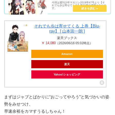
今回は週刊少年マガジン2019年47号より【そ
れでも歩は寄せてくる】第32局の感想となりま
す。
それでも歩は寄せてくる 上巻【Blu-
ray】 [ 山本崇一朗 ]
楽天ブックス
￥ 14,080
（2026/06/16 05:02時点）
Amazon
楽天
Yahoo!ショッピング
まずはジャブとばかりに“おごってやろう”と気づかいの姿
勢をみせつけ、
早速余裕をカマすうるしちゃん！