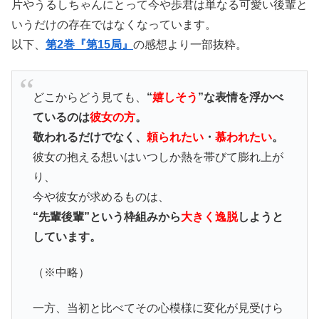
片やうるしちゃんにとって今や歩君は単なる可愛い後輩と
いうだけの存在ではなくなっています。
以下、
第2巻『第15局』
の感想より一部抜粋。
どこからどう見ても、
“
嬉しそう
”な表情を浮かべ
ているのは
彼女の方
。
敬われるだけでなく、
頼られたい
・
慕われたい
。
彼女の抱える想いはいつしか熱を帯びて膨れ上が
り、
今や彼女が求めるものは、
“先輩後輩”という枠組みから
大きく逸脱
しようと
しています。
（※中略）
一方、当初と比べてその心模様に変化が見受けら