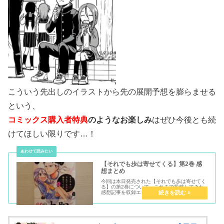
こういう先出しのイラストから先の展開予想を膨らませる
という、
コミックス購入者特典
のようなお楽しみ
はぜひ今後とも続
けてほしい限りです…！
【それでも歩は寄せてくる】第2巻 感
想まとめ
今回は本日発売された【それでも歩は寄せてく
る】の第2巻について、これまで投稿してきた
感想記事を収録エピソード毎にまとめたいと思
います。なお、第2巻に収録されているのは
『第15局』～『第28局』までです。