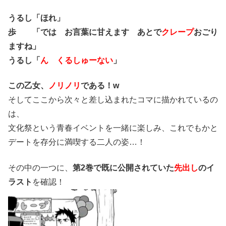
うるし「ほれ」
歩 「では お言葉に甘えます あとで
クレープ
おごり
ますね」
うるし「
ん くるしゅーない
」
この乙女、
ノリノリ
である！w
そしてここから次々と差し込まれたコマに描かれているの
は、
文化祭という青春イベントを一緒に楽しみ、これでもかと
デートを存分に満喫する二人の姿…！
その中の一つに、
第2巻で既に公開されていた
先出し
のイ
ラスト
を確認！