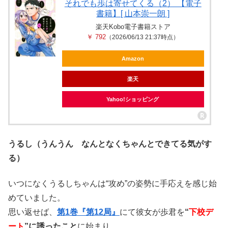
それでも歩は寄せてくる（2） 【電子
書籍】[ 山本崇一朗 ]
楽天Kobo電子書籍ストア
￥ 792
（2026/06/13 21:37時点）
Amazon
楽天
Yahoo!ショッピング
うるし（うんうん なんとなくちゃんとできてる気がす
る）
いつになくうるしちゃんは“攻め”の姿勢に手応えを感じ始
めていました。
思い返せば、
第1巻『第12局』
にて彼女が歩君を
“
下校デ
ート
”に誘ったこと
に始まり、