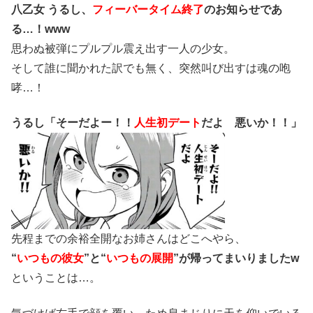
八乙女 うるし、
フィーバータイム終了
のお知らせであ
る…！www
思わぬ被弾にプルプル震え出す一人の少女。
そして誰に聞かれた訳でも無く、突然叫び出すは魂の咆
哮…！
うるし「そーだよー！！
人生初デート
だよ 悪いか！！」
先程までの余裕全開なお姉さんはどこへやら、
“
いつもの彼女
”と“
いつもの展開
”が帰ってまいりましたw
ということは…。