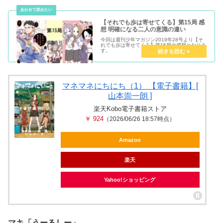
【それでも歩は寄せてくる】第15局 感
想 明確になる二人の意識の違い
今回は週刊少年マガジン2019年28号より【そ
れでも歩は寄せてくる】第15局の感想となりま
す。
マネマネにちにち（1） 【電子書籍】[
山本崇一朗 ]
楽天Kobo電子書籍ストア
￥ 924
（2026/06/26 18:57時点）
Amazon
楽天
Yahoo!ショッピング
マキ「うーるしー」