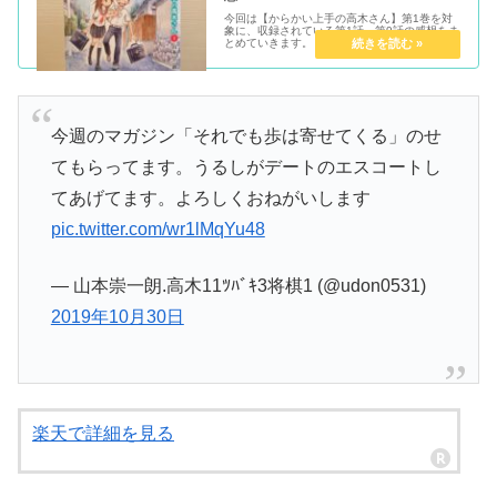
今回は【からかい上手の高木さん】第1巻を対
象に、収録されている第1話～第9話の感想をま
とめていきます。
今週のマガジン「それでも歩は寄せてくる」のせ
てもらってます。うるしがデートのエスコートし
てあげてます。よろしくおねがいします
pic.twitter.com/wr1lMqYu48
— 山本崇一朗.高木11ﾂﾊﾞｷ3将棋1 (@udon0531)
2019年10月30日
楽天で詳細を見る