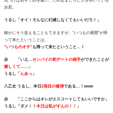
気づけば右手で顔を覆い、ため息まじりに天を仰いでいる
歩君。
うるし「オイ！そんなに幻滅しなくてもいいだろ！」
確かにそう捉えることもできますが、“いつもの展開”が帰
って来たということは、
“
いつものオチ
”も帰って来たということ…！
歩 「いえ…
センパイの初デートの相手
ができたことが
嬉しくて
……」
うるし「
んあっ
」
八乙女 うるし、本日
2発目の被弾
である…！www
歩 「ここからはオレがエスコートしてもいいですか」
うるし「ダメ！！
今日は私がすんの！！
」