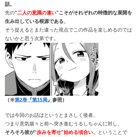
話。
先の
“
二人の意識の違い
”こそがそれぞれの特徴的な展開を
生み出している根源である、
そう捉えるとまた違った視点でこの作品を楽しめるのでは
ないかと思う次第です。
（※
第2巻『第15局』
参照）
では今回のお話はというとまさしく後者。
つまり意気揚々と前へ突き進むうるしちゃんに対し、
そろそろ彼が“
歩みを寄せ
”
始める頃合い
、
ということで