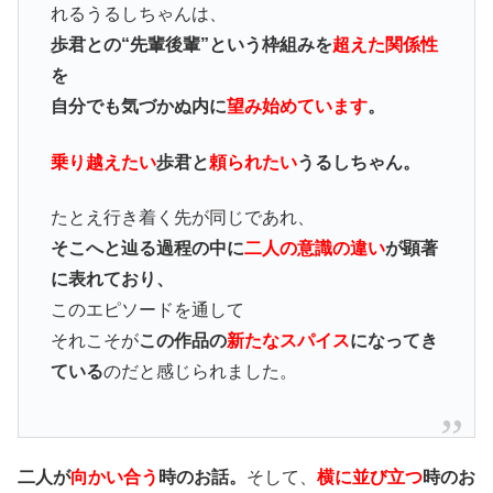
れるうるしちゃんは、
歩君との“先輩後輩”という枠組みを
超えた関係性
を
自分でも気づかぬ内に
望み始めています
。
乗り越えたい
歩君と
頼られたい
うるしちゃん。
たとえ行き着く先が同じであれ、
そこへと辿る過程の中に
二人の意識の違い
が顕著
に表れており、
このエピソードを通して
それこそが
この作品の
新たなスパイス
になってき
ている
のだと感じられました。
二人が
向かい合う
時のお話。
そして、
横に並び立つ
時のお