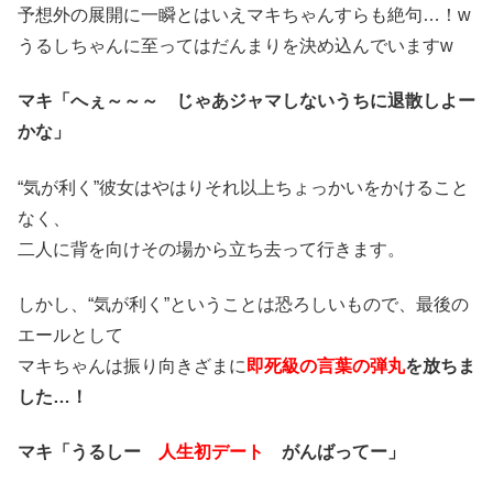
予想外の展開に一瞬とはいえマキちゃんすらも絶句…！w
うるしちゃんに至ってはだんまりを決め込んでいますw
マキ「へぇ～～～ じゃあジャマしないうちに退散しよー
かな」
“気が利く”彼女はやはりそれ以上ちょっかいをかけること
なく、
二人に背を向けその場から立ち去って行きます。
しかし、“気が利く”ということは恐ろしいもので、最後の
エールとして
マキちゃんは振り向きざまに
即死級の言葉の弾丸
を放ちま
した…！
マキ「うるしー
人生初デート
がんばってー」