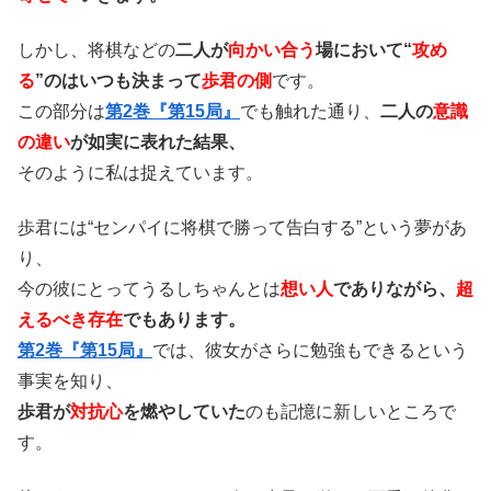
しかし、将棋などの
二人が
向かい合う
場において“
攻め
る
”のはいつも決まって
歩君の側
です。
この部分は
第2巻『第15局』
でも触れた通り、
二人の
意識
の違い
が如実に表れた結果、
そのように私は捉えています。
歩君には“センパイに将棋で勝って告白する”という夢があ
り、
今の彼にとってうるしちゃんとは
想い人
でありながら、
超
えるべき存在
でもあります。
第2巻『第15局』
では、彼女がさらに勉強もできるという
事実を知り、
歩君が
対抗心
を燃やしていた
のも記憶に新しいところで
す。