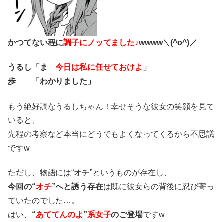
かつてない程に
調子にノッてました♪
wwww＼(^o^)／
うるし「ま
今日は私に任せておけよ
」
歩 「わかりました」
もう絶好調なうるしちゃん！幸せそうな彼女の笑顔を見て
いると、
先程の考察など本当にどうでもよくなってくるから不思議
ですw
ただし、物語には“オチ”というものが存在し、
今回の“
オチ
”へと誘う存在
は既に彼女らの背後に忍び寄っ
ていたのでした…。
はい、
“
あててんのよ
”
系女子
のご登場
ですw