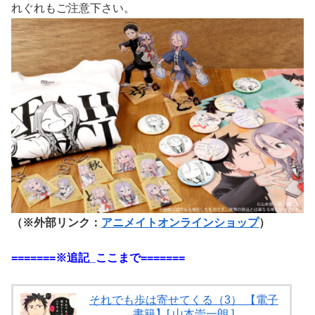
れぐれもご注意下さい。
（※外部リンク：
アニメイトオンラインショップ
）
=======※追記_ここまで=======
それでも歩は寄せてくる（3） 【電子
書籍】[ 山本崇一朗 ]