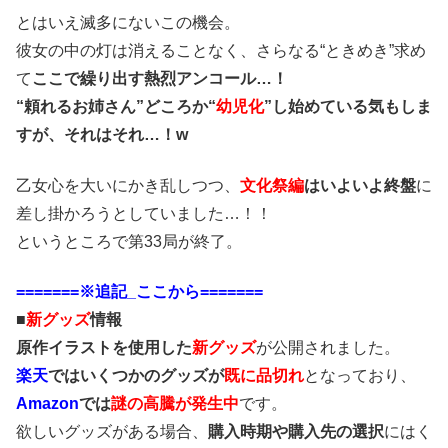
とはいえ滅多にないこの機会。
彼女の中の灯は消えることなく、さらなる“ときめき”求め
て
ここで繰り出す熱烈アンコール…！
“頼れるお姉さん”どころか“
幼児化
”し始めている気もしま
すが、それはそれ…！w
乙女心を大いにかき乱しつつ、
文化祭編
はいよいよ終盤
に
差し掛かろうとしていました…！！
というところで第33局が終了。
=======※追記_ここから=======
■
新グッズ
情報
原作イラストを使用した
新グッズ
が公開されました。
楽天
ではいくつかのグッズが
既に品切れ
となっており、
Amazon
では
謎の高騰が発生中
です。
欲しいグッズがある場合、
購入時期や購入先の選択
にはく