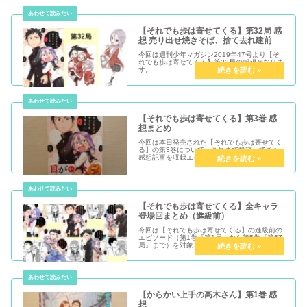
【それでも歩は寄せてくる】第32局 感
想 売り出せ焼きそば、捨て去れ建前
今回は週刊少年マガジン2019年47号より【そ
れでも歩は寄せてくる】第32局の感想となりま
す。
【それでも歩は寄せてくる】第3巻 感
想まとめ
今回は本日発売された【それでも歩は寄せてく
る】の第3巻について、これまで投稿してきた
感想記事を収録エピソード毎にまとめたいと思
います。なお、第3巻に収録されているのは
『第29局』～『第41局』までです。
【それでも歩は寄せてくる】全キャラ
登場回まとめ（進級前）
今回は【それでも歩は寄せてくる】の進級前の
エピソード（第1巻『第1局』から第5巻『第67
局』まで）を対象とし、全キャラ毎にその登場
回をまとめていきます。
【からかい上手の高木さん】第1巻 感
想