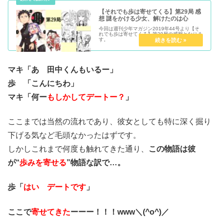
【それでも歩は寄せてくる】第29局 感
想 謎をかける少女、解けたのは心
今回は週刊少年マガジン2019年44号より【そ
れでも歩は寄せてくる】第29局の感想となりま
す。
マキ「あ 田中くんもいるー」
歩 「こんにちわ」
マキ「何ー
もしかしてデートー？
」
ここまでは当然の流れであり、彼女としても特に深く掘り
下げる気など毛頭なかったはずです。
しかしこれまで何度も触れてきた通り、
この物語は彼
が“
歩みを寄せる
”物語な訳で…。
歩「
はい デートです
」
ここで
寄せてきた
ーーー！！！www＼(^o^)／