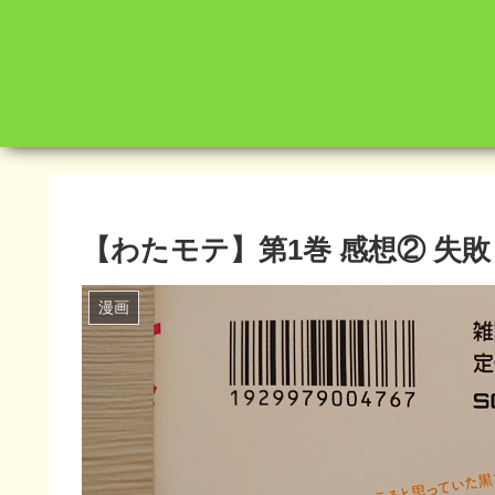
【わたモテ】第1巻 感想② 失
漫画