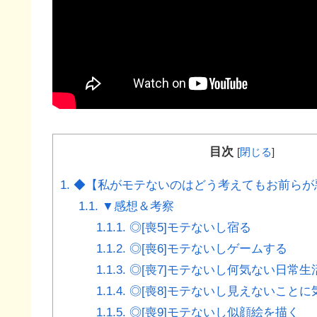
目次
[
閉じる
]
1.
◆【私がモテないのはどう考えてもお前らが悪
1.1.
▼感想＆考察
1.1.1.
◎[喪5]モテないし宿る
1.1.2.
◎[喪6]モテないしゲームする
1.1.3.
◎[喪7]モテないし何気ない日常生
1.1.4.
◎[喪8]モテないし見えないことに
1.1.5.
◎[喪9]モテないし似顔絵を描く