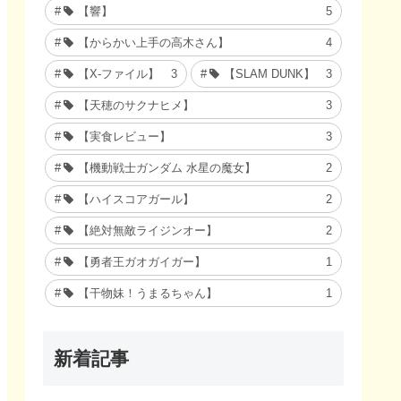
【響】
5
【からかい上手の高木さん】
4
【X-ファイル】
3
【SLAM DUNK】
3
【天穂のサクナヒメ】
3
【実食レビュー】
3
【機動戦士ガンダム 水星の魔女】
2
【ハイスコアガール】
2
【絶対無敵ライジンオー】
2
【勇者王ガオガイガー】
1
【干物妹！うまるちゃん】
1
新着記事