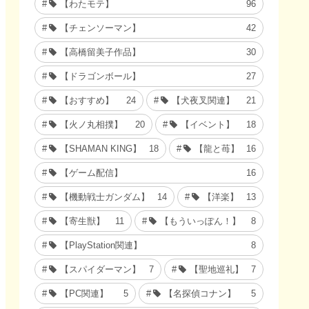
【わたモテ】
96
【チェンソーマン】
42
【高橋留美子作品】
30
【ドラゴンボール】
27
【おすすめ】
24
【犬夜叉関連】
21
【火ノ丸相撲】
20
【イベント】
18
【SHAMAN KING】
18
【龍と苺】
16
【ゲーム配信】
16
【機動戦士ガンダム】
14
【洋楽】
13
【寄生獣】
11
【もういっぽん！】
8
【PlayStation関連】
8
【スパイダーマン】
7
【聖地巡礼】
7
【PC関連】
5
【名探偵コナン】
5