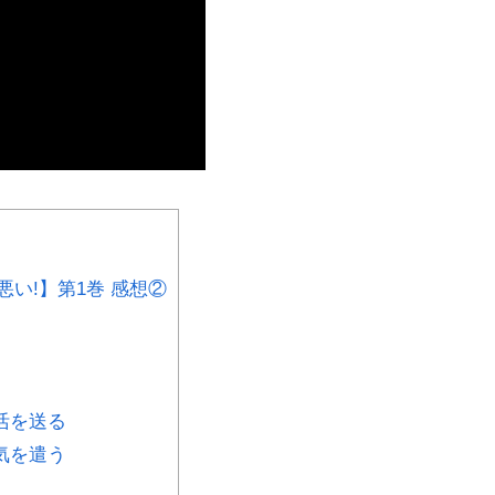
い!】第1巻 感想②
活を送る
気を遣う