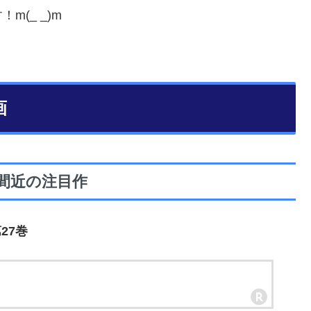
(_ _)m
画
間近の注目作
27巻