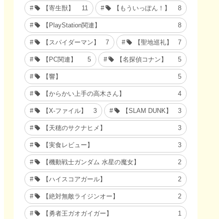
【寄生獣】
11
【もういっぽん！】
8
【PlayStation関連】
8
【スパイダーマン】
7
【聖地巡礼】
7
【PC関連】
5
【名探偵コナン】
5
【響】
5
【からかい上手の高木さん】
4
【X-ファイル】
3
【SLAM DUNK】
3
【天穂のサクナヒメ】
3
【実食レビュー】
3
【機動戦士ガンダム 水星の魔女】
2
【ハイスコアガール】
2
【絶対無敵ライジンオー】
2
【勇者王ガオガイガー】
1