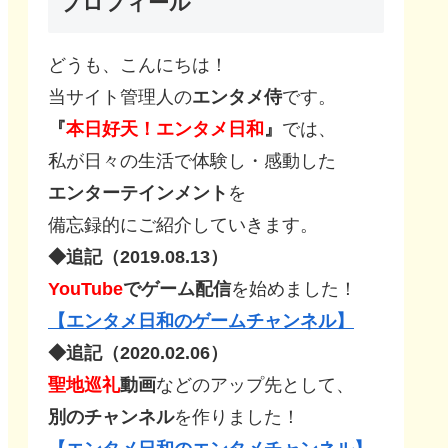
プロフィール
どうも、こんにちは！
当サイト管理人の
エンタメ侍
です。
『
本日好天！エンタメ日和
』
では、
私が日々の生活で体験し・感動した
エンターテインメント
を
備忘録的にご紹介していきます。
◆追記（2019.08.13）
YouTube
でゲーム配信
を始めました！
【エンタメ日和のゲームチャンネル】
◆追記（2020.02.06）
聖地巡礼
動画
などのアップ先として、
別のチャンネル
を作りました！