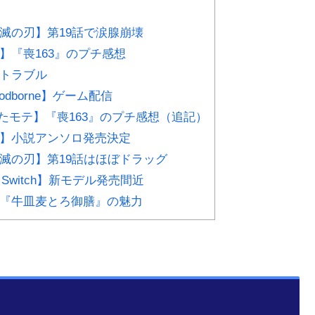
【鬼滅の刃】第19話で涙腺崩壊
テ】『喪163』のプチ感想
信トラブル
odborne】ゲーム配信
【わたモテ】『喪163』のプチ感想（追記）
モテ】小説アンソロ発売決定
【鬼滅の刃】第19話はほぼドラッグ
do Switch】新モデル発売間近
家】『牛皿麦とろ御膳』の魅力