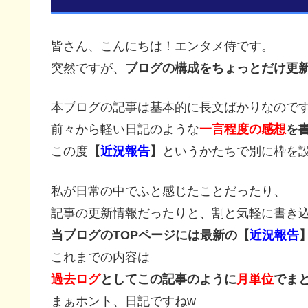
皆さん、こんにちは！エンタメ侍です。
突然ですが、
ブログの構成をちょっとだけ更
本ブログの記事は基本的に長文ばかりなので
前々から軽い日記のような
一言程度の感想
を
この度
【
近況報告
】
というかたちで別に枠を
私が日常の中でふと感じたことだったり、
記事の更新情報だったりと、割と気軽に書き
当ブログのTOPページには最新の【
近況報告
これまでの内容は
過去ログ
としてこの記事のように
月単位
でま
まぁホント、日記ですねw