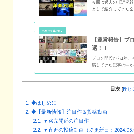
今回は過去の【近況報告
として紹介してきた全
【運営報告】ブロ
選！！
ブログ開設から1年。今回
稿してきた記事の中か
目次
[
閉じ
1.
◆はじめに
2.
◆【最新情報】注目作＆投稿動画
2.1.
▼発売間近の注目作
2.2.
▼直近の投稿動画（※更新日：2024.05.