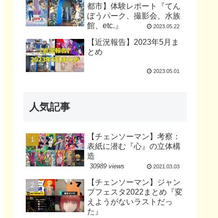
都市】体験レポート『てん
ぼうパーク、撮影会、水族
館、etc.』
2023.05.22
【近況報告】2023年5月ま
とめ
2023.05.01
人気記事
【チェンソーマン】考察：
表紙に潜む『心』の立体構
造
30989 views
2021.03.03
【チェンソーマン】ジャン
プフェスタ2022まとめ『変
えようがないラストだっ
た』